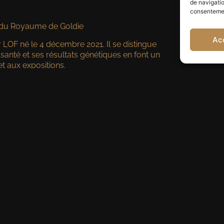
de navigatio
consentement
 du Royaume de Goldie
Ac
OF né le 4 décembre 2021. Il se distingue
santé et ses résultats génétiques en font un
et aux expositions.
t de santé pour le Golden Retriever :