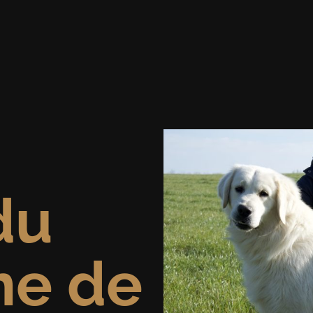
du
e de