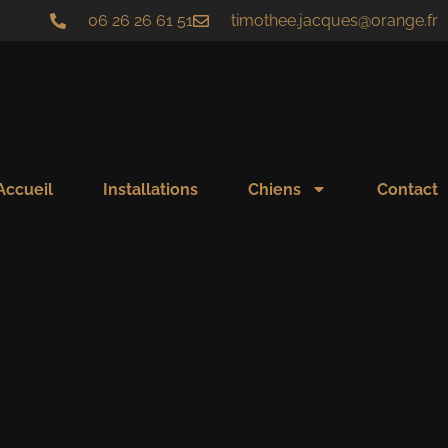
06 26 26 61 51
timothee.jacques@orange.fr
Accueil
Installations
Chiens
Contact