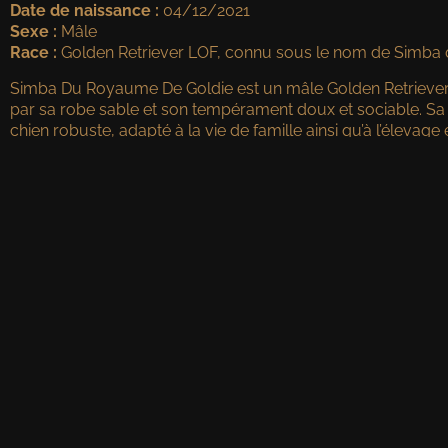
Date de naissance :
04/12/2021
Sexe :
Mâle
Race :
Golden Retriever LOF, connu sous le nom de Simba
Simba Du Royaume De Goldie est un mâle Golden Retriever L
par sa robe sable et son tempérament doux et sociable. Sa 
chien robuste, adapté à la vie de famille ainsi qu’à l’élevage 
Informations Générales
Couleur :
Sable
Numéro de puce :
250269100228330
Numéro LOF :
223274
Cotation :
1 – Confirmé
ADN :
Oui
Tests de Santé et Génétiques
Simba a passé avec succès les principaux tests génétiques e
Coudes :
0/0 (sans anomalie)
Hanches :
AA (excellentes)