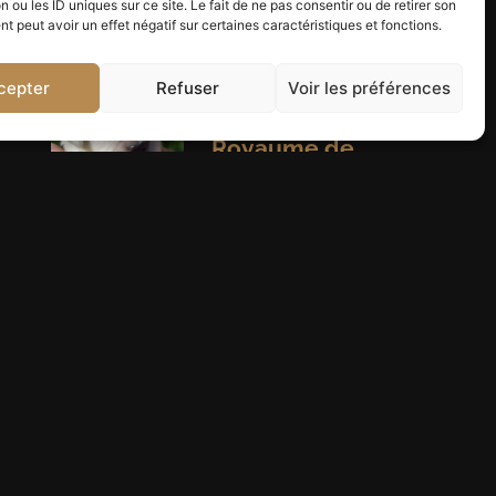
n ou les ID uniques sur ce site. Le fait de ne pas consentir ou de retirer son
You might also like
 peut avoir un effet négatif sur certaines caractéristiques et fonctions.
Portée Reine
cepter
Refuser
Voir les préférences
des neiges du
Royaume de
Goldie x
Simba du
Royaume de
Goldie
Read More
Portée
Raiponce du
Royaume de
Goldie x
Navilis Yo