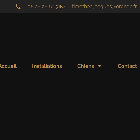
06 26 26 61 51
timothee.jacques@orange.fr
Accueil
Installations
Chiens
Contact