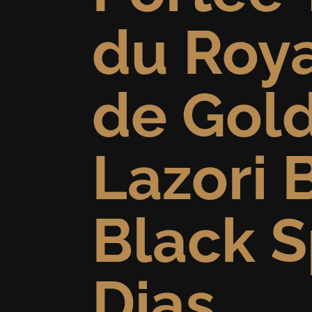
du Roy
de Gold
Lazori 
Black 
Dias