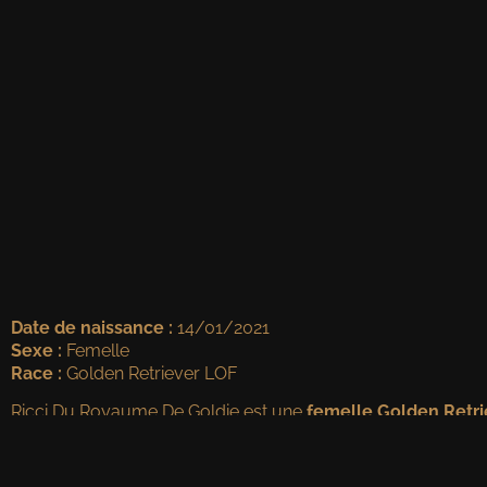
Date de naissance :
14/01/2021
Sexe :
Femelle
Race :
Golden Retriever LOF
Ricci Du Royaume De Goldie est une
femelle Golden Retri
Livre des Origines Français, elle se distingue par sa robe él
santé robuste. Elle représente parfaitement les standards de 
expositions ou la vie familiale.