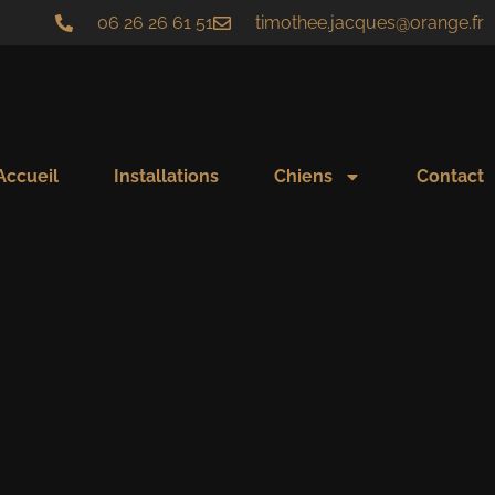
06 26 26 61 51
timothee.jacques@orange.fr
Accueil
Installations
Chiens
Contact