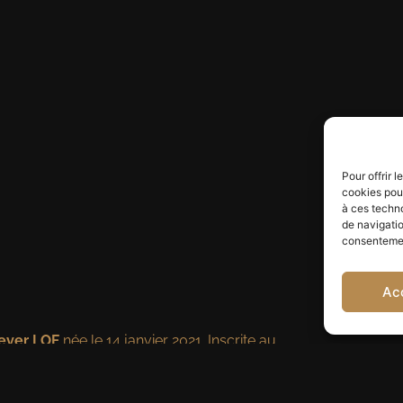
Pour offrir 
cookies pour
à ces techn
de navigatio
consentement
Ac
ever LOF
née le 14 janvier 2021. Inscrite au
égante, son caractère doux et équilibré, et sa
la race et est idéale pour l’élevage, les