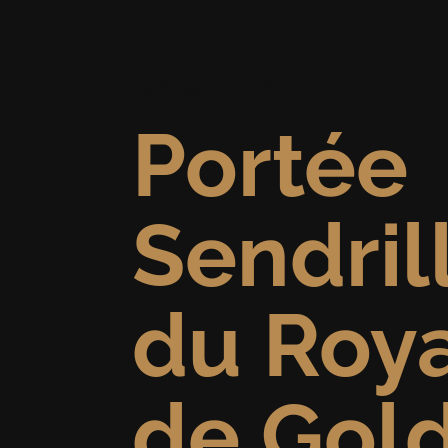
juin 9, 2026
Portée
Sendril
du Roy
de Gold