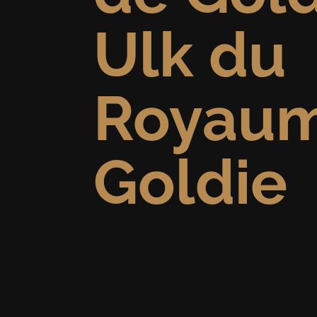
Ulk du
Royaum
Goldie