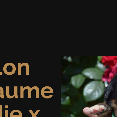
lon
aume
ie x