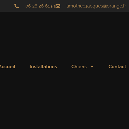
06 26 26 61 51
timothee.jacques@orange.fr
Accueil
Installations
Chiens
Contact